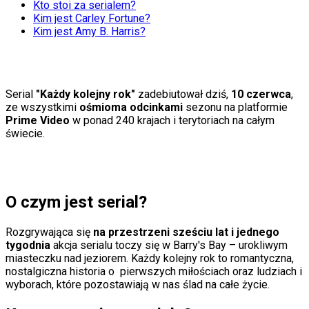
Kto stoi za serialem?
Porady
Kim jest Carley Fortune?
Święta
Kim jest Amy B. Harris?
Sport
Piłka nożna
Siatkówka
Tenis
F1
Serial
"Każdy kolejny rok"
zadebiutował dziś,
10 czerwca
,
Kolarstwo
ze wszystkimi
ośmioma odcinkami
sezonu na platformie
Koszykówka
Prime Video
w
ponad 240 krajach i terytoriach na całym
Lekkoatletyka
świecie.
Nostalgia
Łamigłówki
Kartka z kalendarza
Kultowe przeboje
Porady z tamtych lat
O czym jest serial?
Wtedy się działo
Silver news
Ogród
Rozgrywająca się
na przestrzeni sześciu lat i jednego
Gotowanie
tygodnia
akcja serialu toczy się w Barry's Bay – urokliwym
Porady
miasteczku nad jeziorem. Każdy kolejny rok to romantyczna,
Przepisy
nostalgiczna historia o
pierwszych miłościach oraz ludziach i
Podróże
wyborach, które pozostawiają w nas ślad na całe życie.
Polska
Europa