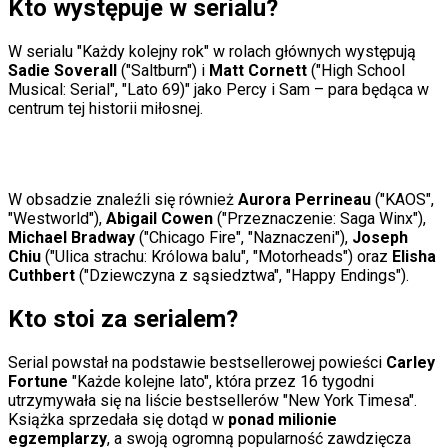
Kto występuje w serialu?
Świat
Ubezpieczenie
W serialu "Każdy kolejny rok" w rolach głównych występują
Moja szkoła
Sadie Soverall
("Saltburn") i
Matt Cornett
("High School
Pogoda
Musical: Serial", "Lato 69)" jako Percy i Sam – para będąca w
Moto
centrum tej historii miłosnej.
Quizy
Zdrowie
Choroby
Profilaktyka
Diety
W obsadzie znaleźli się również
Aurora Perrineau
("KAOS",
Nieruchomości
"Westworld"),
Abigail Cowen
("Przeznaczenie: Saga Winx"),
Budowa i remont
Michael Bradway
("Chicago Fire", "Naznaczeni"),
Joseph
Architektura i design
Chiu
("Ulica strachu: Królowa balu", "Motorheads") oraz
Elisha
Kupno i wynajem
Cuthbert
("Dziewczyna z sąsiedztwa", "Happy Endings").
Film
Aktualności
Kto stoi za serialem?
Premiery
Recenzje
Rozrywka
Serial powstał na podstawie bestsellerowej powieści
Carley
Technologia
Fortune
"Każde kolejne lato", która przez 16 tygodni
Aktualności
utrzymywała się na liście bestsellerów "New York Timesa".
Aplikacje mobilne
Książka sprzedała się dotąd w
ponad milionie
Gry
egzemplarzy
, a swoją ogromną popularność zawdzięcza