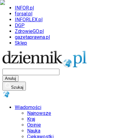
INFOR.pl
forsal.pl
INFORLEX.pl
DGP
ZdrowieGO.pl
gazetaprawna.pl
Sklep
Anuluj
Szukaj
Wiadomości
Najnowsze
Kraj
Opinie
Nauka
Ciekawostki