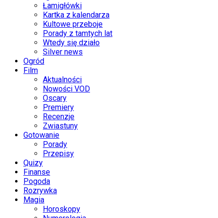
Łamigłówki
Kartka z kalendarza
Kultowe przeboje
Porady z tamtych lat
Wtedy się działo
Silver news
Ogród
Film
Aktualności
Nowości VOD
Oscary
Premiery
Recenzje
Zwiastuny
Gotowanie
Porady
Przepisy
Quizy
Finanse
Pogoda
Rozrywka
Magia
Horoskopy