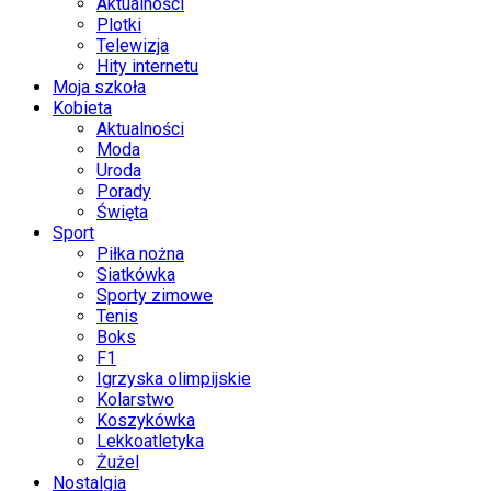
Aktualności
Plotki
Telewizja
Hity internetu
Moja szkoła
Kobieta
Aktualności
Moda
Uroda
Porady
Święta
Sport
Piłka nożna
Siatkówka
Sporty zimowe
Tenis
Boks
F1
Igrzyska olimpijskie
Kolarstwo
Koszykówka
Lekkoatletyka
Żużel
Nostalgia