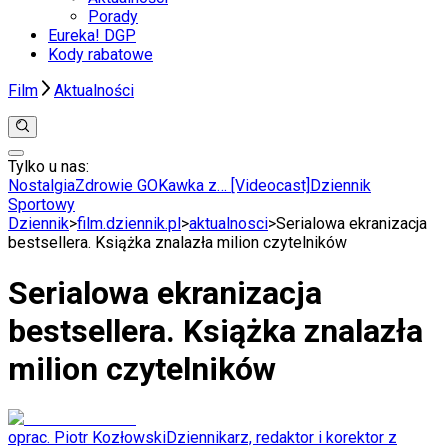
Porady
Eureka! DGP
Kody rabatowe
Film
Aktualności
Tylko u nas:
Anuluj
Wiadomości
Nostalgia
Zdrowie GO
Kawka z… [Videocast]
Dziennik
Kraj
Sportowy
Świat
Dziennik
>
film.dziennik.pl
>
aktualnosci
>
Serialowa ekranizacja
Polityka
bestsellera. Książka znalazła milion czytelników
Nauka
Ciekawostki
Serialowa ekranizacja
Gospodarka
Aktualności
bestsellera. Książka znalazła
Emerytury
Finanse
milion czytelników
Praca
Podatki
Twoje finanse
Finanse
oprac. Piotr Kozłowski
Dziennikarz, redaktor i korektor z