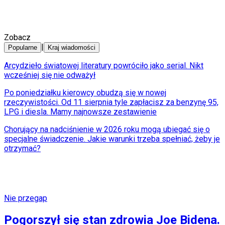
Zobacz
|
Popularne
Kraj wiadomości
Arcydzieło światowej literatury powróciło jako serial. Nikt
wcześniej się nie odważył
Po poniedziałku kierowcy obudzą się w nowej
rzeczywistości. Od 11 sierpnia tyle zapłacisz za benzynę 95,
LPG i diesla. Mamy najnowsze zestawienie
Chorujący na nadciśnienie w 2026 roku mogą ubiegać się o
specjalne świadczenie. Jakie warunki trzeba spełniać, żeby je
otrzymać?
Nie przegap
Pogorszył się stan zdrowia Joe Bidena.