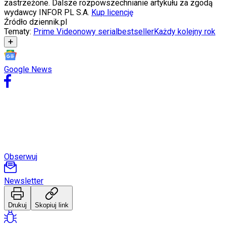
zastrzeżone. Dalsze rozpowszechnianie artykułu za zgodą
wydawcy INFOR PL S.A.
Kup licencję
Źródło
dziennik.pl
Tematy:
Prime Video
nowy serial
bestseller
Każdy kolejny rok
➕
Google News
Obserwuj
Newsletter
Drukuj
Skopiuj link