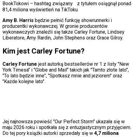
Internet
BookTokowi – hashtag związany z tytułem osiągnął ponad
Nauka
81,4 miliona wyświetleń na TikToku.
Programy
Sprzęt
Amy B. Harris
będzie pełnić funkcję showrunnerki i
Muzyka
producentki wykonawczej. W gronie producentów
Aktualności
wykonawczych znaleźli się także Carley Fortune, Lindsey
Koncerty
Liberatore, Amy Rardin, John Stephens oraz Grace Gilroy.
Recenzje
Zapowiedzi
Kim jest Carley Fortune?
Kultura
Aktualności
Carley Fortune
jest autorką bestsellerów nr 1 z listy "New
Książki
York Timesa" i "Globe and Mail" takich jak "Tamto złote lato",
Sztuka
"To lato będzie inne", "Spotkasz mnie and jeziorem" oraz
Teatr
"Każde kolejne lato".
Magia
Horoskopy
Numerologia
Sennik
Kody rabatowe
gazetaprawna.pl
Forsal.pl
Jej najnowsza powieść "Our Perfect Storm" ukazała się w
INFOR.pl
maju 2026 roku i spotkała się z entuzjastycznym przyjęciem.
ZdrowieGO.pl
Do tej pory książki autorki sprzedały się w
4,7 miliona