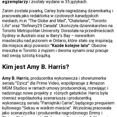
egzemplarzy
i zostały wydane w 35 językach.
Zanim została pisarką, Carley była nagradzaną dziennikarką i
pracowała jako redaktorka w czołowych kanadyjskich
mediach, m.in. "The Globe and Mail", "Chatelaine", "Toronto
Life" oraz "Refinery29 Canada". Ukończyła dziennikarstwo na
Toronto Metropolitan University. Dorastała na przedmieściach
Sydney w
Australii oraz w Barry’s Bay – niewielkim
miasteczku nad jeziorem w Ontario, które stało się inspiracją
dla miejsca akcji powieści
"Każde kolejne lato"
. Obecnie
mieszka w Toronto z mężem i dwoma synami oraz pracuje
nad swoją szóstą książką.
Kim jest Amy B. Harris?
Amy B. Harris
, producentka wykonawcza i showrunnerka
serialu "Dzicz" dla Prime Video, współpracuje z Amazon
MGM Studios w ramach umowy producenckiej, rozwijając i
nadzorując nowe projekty z
różnych gatunków. Harris była
również współautorką scenariusza i producentką
wykonawczą serialu "Pamiętniki Carrie", będącego prequelem
kultowego "Seksu w wielkim mieście". Wcześniej pracowała
jako scenarzystka i producentka nagrodzonego Emmy i