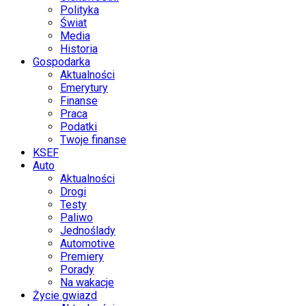
Polityka
Świat
Media
Historia
Gospodarka
Aktualności
Emerytury
Finanse
Praca
Podatki
Twoje finanse
KSEF
Auto
Aktualności
Drogi
Testy
Paliwo
Jednoślady
Automotive
Premiery
Porady
Na wakacje
Życie gwiazd