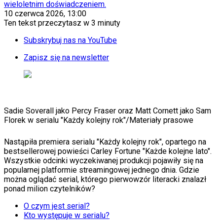
KSEF
wieloletnim doświadczeniem.
Auto
10 czerwca 2026, 13:00
Aktualności
Ten tekst przeczytasz w
3 minuty
Auta ekologiczne
Automotive
Subskrybuj nas na YouTube
Jednoślady
Drogi
Zapisz się na newsletter
Na wakacje
Paliwo
Porady
Premiery
Testy
Sadie Soverall jako Percy Fraser oraz Matt Cornett jako Sam
Życie gwiazd
Florek w serialu "Każdy kolejny rok"
/
Materiały prasowe
Aktualności
Plotki
Telewizja
Nastąpiła premiera serialu "Każdy kolejny rok", opartego na
Hity internetu
bestsellerowej powieści Carley Fortune "Każde kolejne lato".
Edukacja
Wszystkie odcinki wyczekiwanej produkcji pojawiły się na
Aktualności
popularnej platformie streamingowej jednego dnia. Gdzie
Matura
można oglądać serial, którego pierwowzór literacki znalazł
Kobieta
ponad milion czytelników?
Aktualności
O czym jest serial?
Moda
Kto występuje w serialu?
Uroda