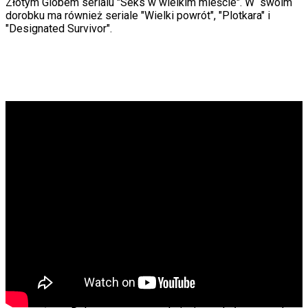
Złotym Globem serialu "Seks w wielkim mieście". W
swoim
dorobku ma również seriale "Wielki powrót", "Plotkara" i
"Designated Survivor".
Materiał chroniony prawem autorskim - wszelkie prawa